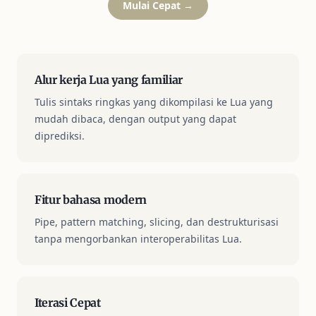
Mulai Cepat →
Alur kerja Lua yang familiar
Tulis sintaks ringkas yang dikompilasi ke Lua yang
mudah dibaca, dengan output yang dapat
diprediksi.
Fitur bahasa modern
Pipe, pattern matching, slicing, dan destrukturisasi
tanpa mengorbankan interoperabilitas Lua.
Iterasi Cepat