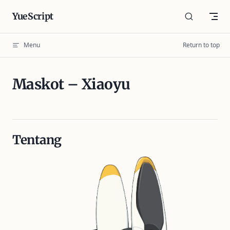
Skip to content
YueScript
Menu
Return to top
Maskot – Xiaoyu
Tentang