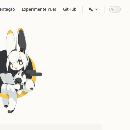
vigation
entação
Experimente Yue!
GitHub