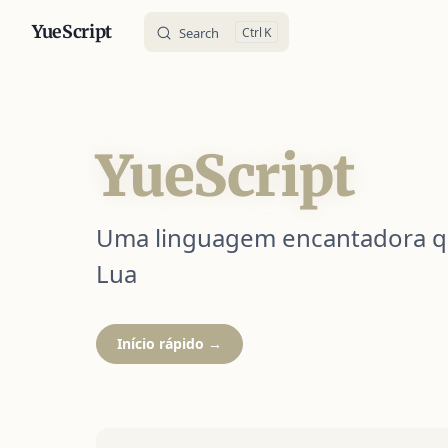
YueScript
Search
K
Skip to content
YueScript
Uma linguagem encantadora qu
Lua
Início rápido →