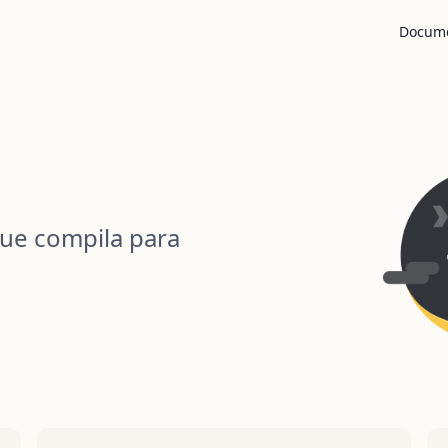
Main Na
Docum
e compila para 