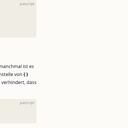
yuescript
 manchmal ist es
stelle von
{ }
 verhindert, dass
yuescript