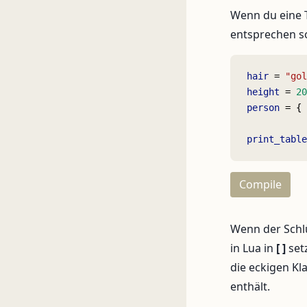
Wenn du eine T
entsprechen so
hair
 = 
"gol
height
 = 
20
person
 = { 
print_table
Compile
Wenn der Schlü
in Lua in
[ ]
setz
die eckigen Kl
enthält.