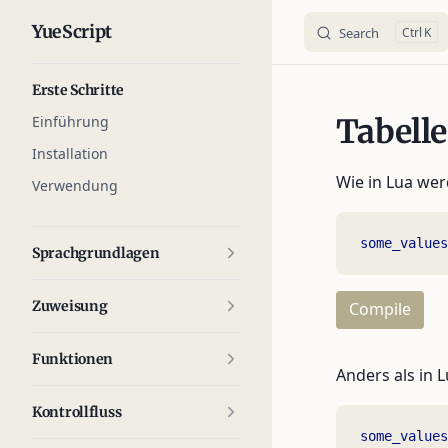
YueScript
Search
K
Skip to content
Sidebar Navigation
Erste Schritte
Einführung
Tabelle
Installation
Wie in Lua wer
Verwendung
some_values
Sprachgrundlagen
Zuweisung
Compile
Funktionen
Anders als in 
Kontrollfluss
some_values