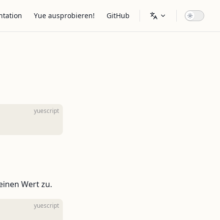
igation
tation
Yue ausprobieren!
GitHub
yuescript
 einen Wert zu.
yuescript