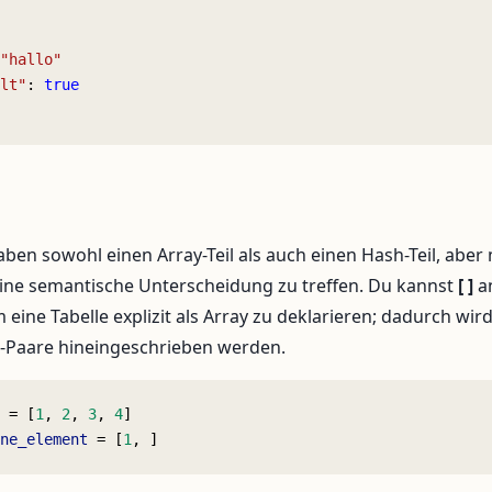
"hallo"
lt"
: 
true
aben sowohl einen Array-Teil als auch einen Hash-Teil, aber
 eine semantische Unterscheidung zu treffen. Du kannst
[ ]
an
eine Tabelle explizit als Array zu deklarieren; dadurch wird
t-Paare hineingeschrieben werden.
 = [
1
, 
2
, 
3
, 
4
]
ne_element
 = [
1
, ]