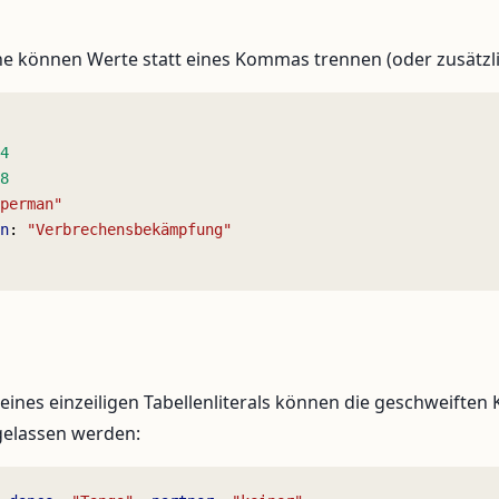
e können Werte statt eines Kommas trennen (oder zusätzli
4
8
perman"
n
: 
"Verbrechensbekämpfung"
 eines einzeiligen Tabellenliterals können die geschweifte
gelassen werden: