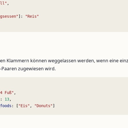
ll"
,
gsessen"
]: 
"Reis"
ten Klammern können weggelassen werden, wenn eine einze
t-Paaren zugewiesen wird.
4 Fuß"
,
: 
13
,
foods
: [
"Eis"
, 
"Donuts"
]