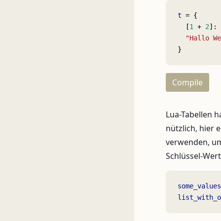
t
 = {
  [
1
 + 
2
]: 
  "Hallo We
}
Compile
Lua-Tabellen h
nützlich, hier
verwenden, um 
Schlüssel-Wer
some_values
list_with_o