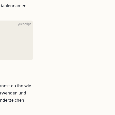
Variablennamen
yuescript
annst du ihn wie
 verwenden und
onderzeichen