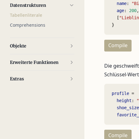
  name
: 
"Bi
Datenstrukturen
  age
: 
200
,
Tabellenliterale
  [
"Lieblin
Comprehensions
}
Compile
Objekte
Erweiterte Funktionen
Die geschweif
Schlüssel-Wer
Extras
profile
 =
  height
: 
"
  shoe_size
  favorite_
Compile