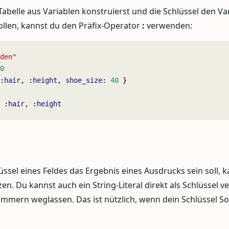
abelle aus Variablen konstruierst und die Schlüssel den 
llen, kannst du den Präfix-Operator
:
verwenden:
den"
0
:
hair
, :
height
, 
shoe_size
: 
40
 }
 :
hair
, :
height
ssel eines Feldes das Ergebnis eines Ausdrucks sein soll, k
en. Du kannst auch ein String-Literal direkt als Schlüssel
ammern weglassen. Das ist nützlich, wenn dein Schlüssel S