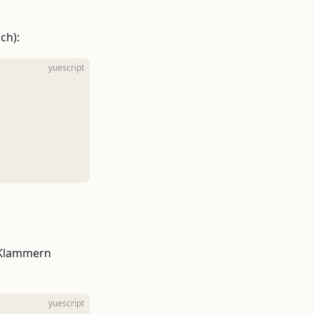
ch):
yuescript
n Klammern
yuescript