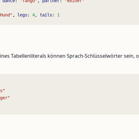
 dance
: 
"Tango"
, 
partner
: 
"keiner"
Hund"
, 
legs
: 
4
, 
tails
: 
1
eines Tabellenliterals können Sprach-Schlüsselwörter sein, 
s"
ger"