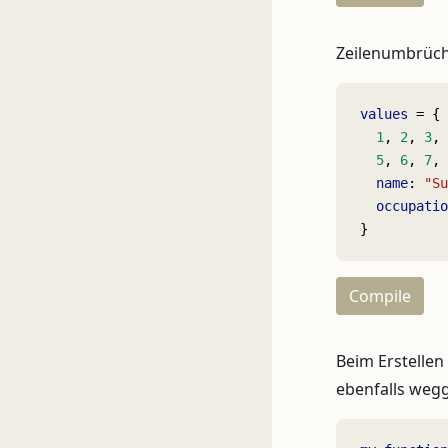
Zeilenumbrüch
values
 = {
  1
, 
2
, 
3
, 
  5
, 
6
, 
7
, 
  name
: 
"Su
  occupatio
}
Compile
Beim Erstellen
ebenfalls weg