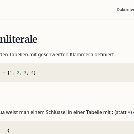
Main Nav
Dokumen
nliterale
den Tabellen mit geschweiften Klammern definiert.
 = {
1
, 
2
, 
3
, 
4
}
Lua weist man einem Schlüssel in einer Tabelle mit
:
(statt
=
)
 = {