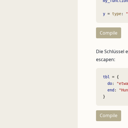
my_function
y
 = 
type
: 
"
Compile
Die Schlüssel 
escapen:
tbl
 = {
  do
: 
"etwa
  end
: 
"Hun
}
Compile