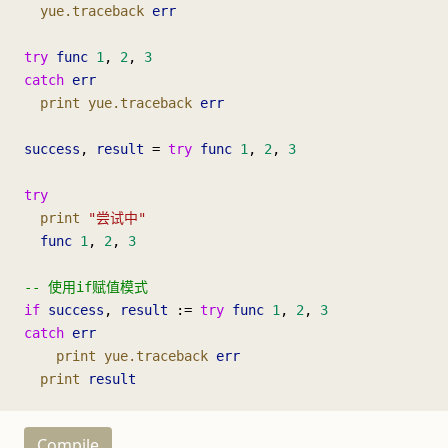
  yue.traceback
 err
try
 func
 1
, 
2
, 
3
catch
 err
  print
 yue.traceback
 err
success
, 
result
 = 
try
 func
 1
, 
2
, 
3
try
  print
 "尝试中"
  func
 1
, 
2
, 
3
-- 使用if赋值模式
if
 success
, 
result
 := 
try
 func
 1
, 
2
, 
3
catch
 err
    print
 yue.traceback
 err
  print
 result
Compile