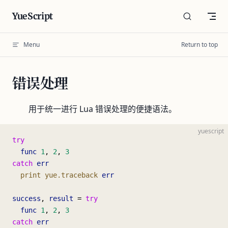
Skip to content
YueScript
Menu
Return to top
错误处理
用于统一进行 Lua 错误处理的便捷语法。
yuescript
try
  func
 1
, 
2
, 
3
catch
 err
  print
 yue.traceback
 err
success
, 
result
 = 
try
  func
 1
, 
2
, 
3
catch
 err