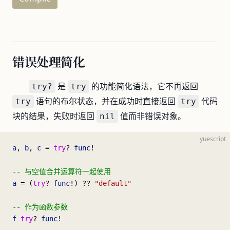
错误处理简化
是
的功能简化语法，它不再返回
try?
try
语句的布尔状态，并在成功时直接返回
代码
try
try
块的结果，失败时返回
值而非错误对象。
nil
yuescript
a
, 
b
, 
c
 = 
try
? 
func
!
-- 与空值合并运算符一起使用
a
 = (
try
? 
func
!) ?? 
"default"
-- 作为函数参数
f
 try
? 
func
!