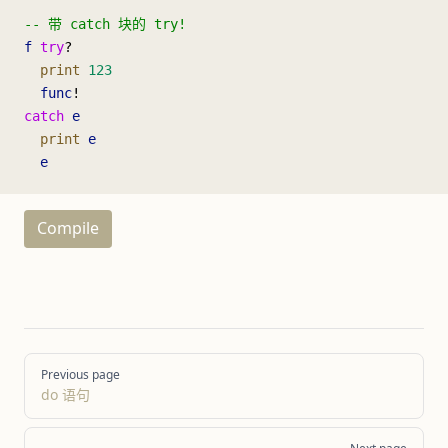
-- 带 catch 块的 try!
f
 try
?
  print
 123
  func
!
catch
 e
  print
 e
  e
Compile
Pager
Previous page
do 语句