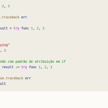
 
2
, 
3
.traceback
 err
sult
 = 
try
 func
 1
, 
2
, 
3
ying"
, 
3
ndo com padrão de atribuição em if
 
result
 := 
try
 func
 1
, 
2
, 
3
ue.traceback
 err
ult