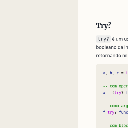
Try?
é um us
try?
booleano da i
retornando nil
a
, 
b
, 
c
 = 
t
-- com oper
a
 = (
try
? 
f
-- como arg
f
 try
? 
func
-- com bloc