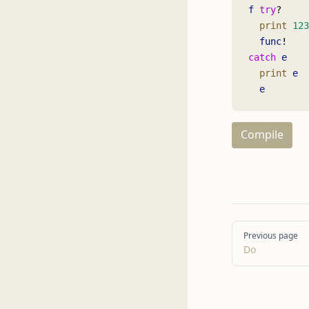
f
 try
?
  print
 123
  func
!
catch
 e
  print
 e
  e
Compile
Pager
Previous page
Do