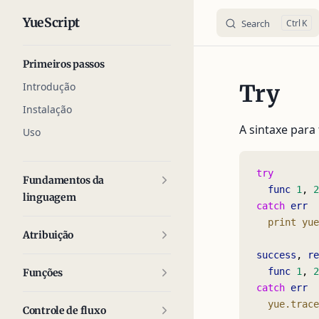
YueScript
Search
K
Skip to content
Sidebar Navigation
Primeiros passos
Introdução
Try
Instalação
A sintaxe par
Uso
try
Fundamentos da
  func
 1
, 
2
linguagem
catch
 err
  print
 yue
Atribuição
success
, 
re
  func
 1
, 
2
Funções
catch
 err
  yue.trace
Controle de fluxo