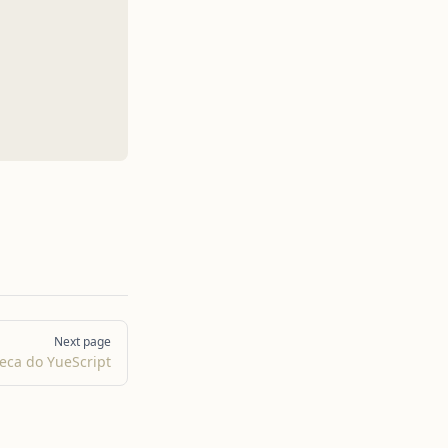
Next page
teca do YueScript