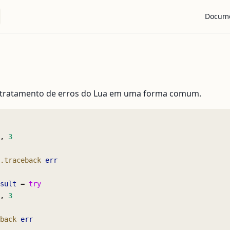
Main Na
Docum
a tratamento de erros do Lua em uma forma comum.
, 
3
.traceback
 err
sult
 = 
try
, 
3
back
 err