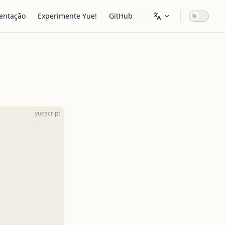
vigation
entação
Experimente Yue!
GitHub
yuescript