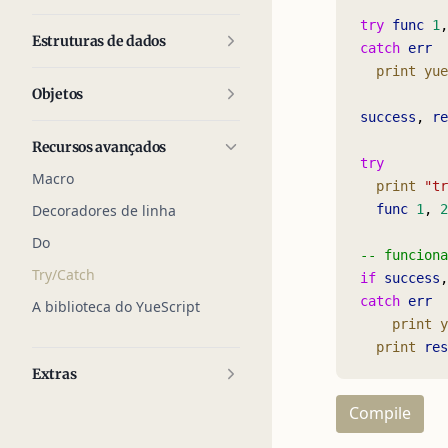
try
 func
 1
,
Estruturas de dados
catch
 err
  print
 yue
Objetos
success
, 
re
Recursos avançados
try
Macro
  print
 "tr
Decoradores de linha
  func
 1
, 
2
Do
-- funciona
Try/Catch
if
 success
,
catch
 err
A biblioteca do YueScript
    print
 y
  print
 res
Extras
Compile