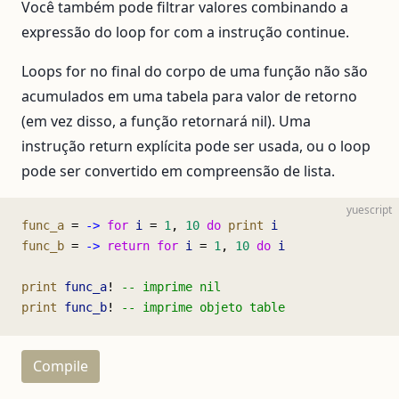
Você também pode filtrar valores combinando a
expressão do loop for com a instrução continue.
Loops for no final do corpo de uma função não são
acumulados em uma tabela para valor de retorno
(em vez disso, a função retornará nil). Uma
instrução return explícita pode ser usada, ou o loop
pode ser convertido em compreensão de lista.
yuescript
func_a 
= 
->
 for
 i
 = 
1
, 
10
 do
 print
 i
func_b 
= 
->
 return
 for
 i
 = 
1
, 
10
 do
 i
print
 func_a
! 
-- imprime nil
print
 func_b
! 
-- imprime objeto table
Compile