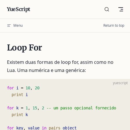
Skip to content
YueScript
Menu
Return to top
Loop For
Existem duas formas de loop for, assim como no
Lua. Uma numérica e uma genérica:
yuescript
for
 i
 = 
10
, 
20
  print
 i
for
 k
 = 
1
, 
15
, 
2
 -- um passo opcional fornecido
  print
 k
for
 key
, 
value
 in
 pairs
 object