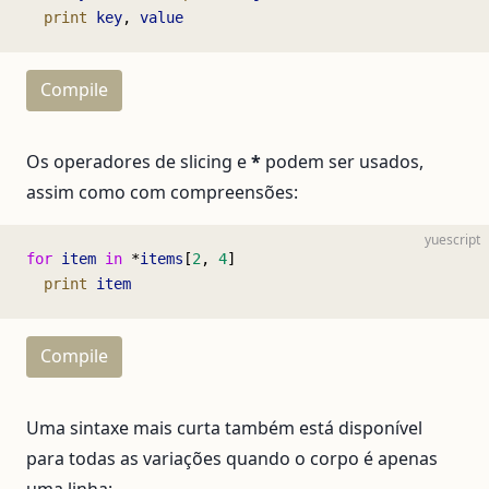
  print
 key
, 
value
Compile
Os operadores de slicing e
*
podem ser usados,
assim como com compreensões:
yuescript
for
 item
 in
 *
items
[
2
, 
4
]
  print
 item
Compile
Uma sintaxe mais curta também está disponível
para todas as variações quando o corpo é apenas
uma linha: