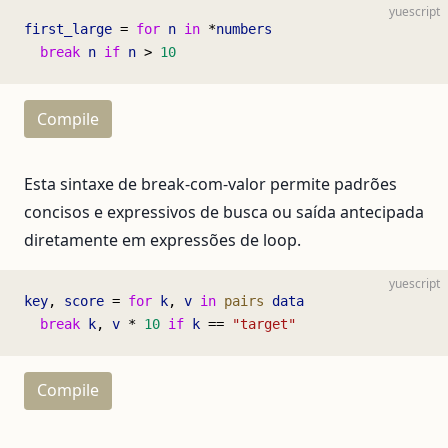
yuescript
first_large
 = 
for
 n
 in
 *
numbers
  break
 n
 if
 n
 > 
10
Compile
Esta sintaxe de break-com-valor permite padrões
concisos e expressivos de busca ou saída antecipada
diretamente em expressões de loop.
yuescript
key
, 
score
 = 
for
 k
, 
v
 in
 pairs
 data
  break
 k
, 
v
 * 
10
 if
 k
 == 
"target"
Compile