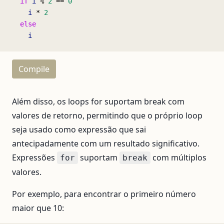
  if
 i
 % 
2
 == 
0
    i
 * 
2
  else
    i
Compile
Além disso, os loops for suportam break com
valores de retorno, permitindo que o próprio loop
seja usado como expressão que sai
antecipadamente com um resultado significativo.
Expressões
suportam
com múltiplos
for
break
valores.
Por exemplo, para encontrar o primeiro número
maior que 10: